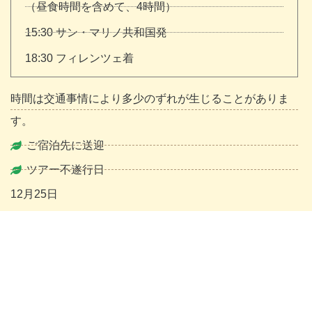
（昼食時間を含めて、4時間）
15:30 サン・マリノ共和国発
18:30 フィレンツェ着
時間は交通事情により多少のずれが生じることがありま
す。
ご宿泊先に送迎
ツアー不遂行日
12月25日
ツアー料金（1名様/税込）
参加人数
ドライバーのみ
ガイド同行
1名様
840ユーロ
940ユーロ