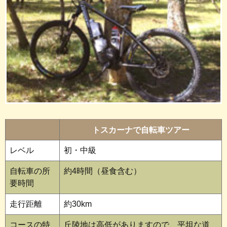
トスカーナで自転車ツアー
レベル
初・中級
自転車の所
約4時間（昼食含む）
要時間
走行距離
約30km
コースの特
丘陵地は高低がありますので、平坦な道