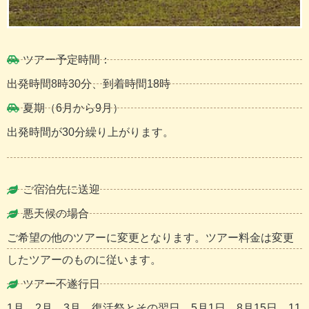
ツアー予定時間：
出発時間8時30分、到着時間18時
夏期（6月から9月）
出発時間が30分繰り上がります。
ご宿泊先に送迎
悪天候の場合
ご希望の他のツアーに変更となります。ツアー料金は変更
したツアーのものに従います。
ツアー不遂行日
1月、2月、3月、復活祭とその翌日、5月1日、8月15日、11