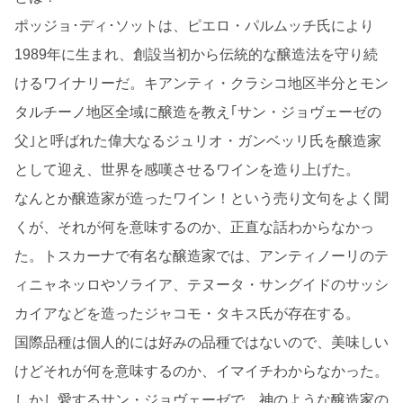
ポッジョ･ディ･ソットは、ピエロ・パルムッチ氏により
1989年に生まれ、創設当初から伝統的な醸造法を守り続
けるワイナリーだ。キアンティ・クラシコ地区半分とモン
タルチーノ地区全域に醸造を教え｢サン・ジョヴェーゼの
父｣と呼ばれた偉大なるジュリオ・ガンベッリ氏を醸造家
として迎え、世界を感嘆させるワインを造り上げた。
なんとか醸造家が造ったワイン！という売り文句をよく聞
くが、それが何を意味するのか、正直な話わからなかっ
た。トスカーナで有名な醸造家では、アンティノーリのテ
ィニャネッロやソライア、テヌータ・サングイドのサッシ
カイアなどを造ったジャコモ・タキス氏が存在する。
国際品種は個人的には好みの品種ではないので、美味しい
けどそれが何を意味するのか、イマイチわからなかった。
しかし愛するサン・ジョヴェーゼで、神のような醸造家の