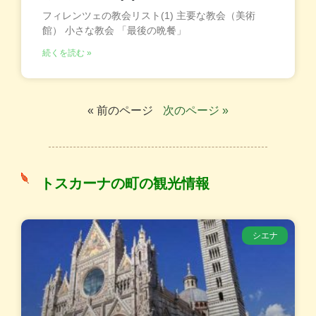
フィレンツェの教会リスト(1) 主要な教会（美術
館） 小さな教会 「最後の晩餐」
続くを読む »
« 前のページ
次のページ »
トスカーナの町の観光情報
シエナ