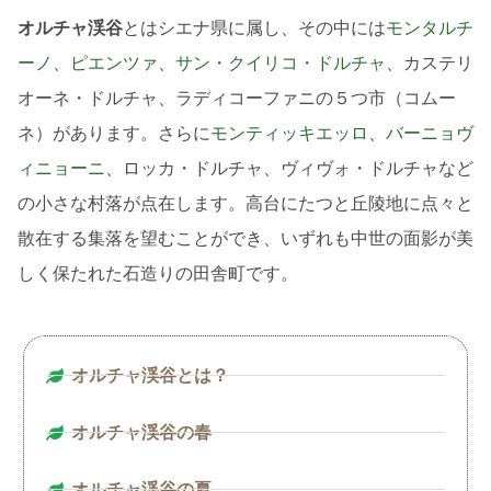
オルチャ渓谷
とはシエナ県に属し、その中には
モンタルチ
ーノ
、
ピエンツァ
、
サン・クイリコ・ドルチャ
、カステリ
オーネ・ドルチャ、ラディコーファニの５つ市（コムー
ネ）があります。さらに
モンティッキエッロ
、
バーニョヴ
ィニョーニ
、ロッカ・ドルチャ、ヴィヴォ・ドルチャなど
の小さな村落が点在します。高台にたつと丘陵地に点々と
散在する集落を望むことができ、いずれも中世の面影が美
しく保たれた石造りの田舎町です。
オルチャ渓谷とは？
オルチャ渓谷の春
オルチャ渓谷の夏