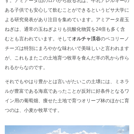
す。アミアータ山のロバから絞る乳は、牛乳アレルギーの
ある子供でも安心して飲むことができるというピサ大学に
よる研究発表があり注目を集めています。アミアータ産玉
ねぎは、通常の玉ねぎよりも抗酸化物質を24倍も多く含
むとも言われています。そして
オルチャ渓谷
のペコリーノ
チーズは特別にまろやかな味わいで美味しいと言われます
が、これもまたこの土地育つ牧草を食んだ羊の乳から作ら
れるからなのです。
それでもやはり豊かとは言いがたいこの土壌には、ミネラ
ルが豊富である海底であったことが反対に好条件となるワ
イン用の葡萄畑、痩せた土地で育つオリーブ林のほかに育
つのは、小麦か牧草です。