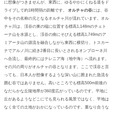
に想像がつきませんが、東西に、ゆるやかにくねる道をド
ライブして約1時間弱の距離です。
オルチャの
谷
には、谷
中をその名称の元となるオルチャ川が流れています。オル
チャ川は、渓谷の東の端に位置する標高1,148mのチェト
ーナ山を水源とし、渓谷の南にそびえる標高1,749mのア
ミアータ山の源流を融合しながら東西に横切り、トスカー
ナでアルノ川に続き2番目に長いとされるオンブローネ川
へ合流し、最終的にはテレニア海（地中海）へ流れます。
その川の周りがオルチャの谷となります。ここで渓谷と言
っても、日本人が想像するような深い山に囲まれた急流を
囲む谷ではありません。高いところでも標高500m前後の
なだらかな丘陵地帯が360度広がっているのです。平地に
丘があるようなどこにでも見られる風景ではなく、平地は
なく全ての土地がおかになっているのです。重なり合うな