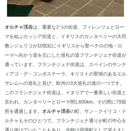
オルチャ渓谷
は、重要な2つの街道、フィレンツェとロー
マを結ぶカッシア街道と、イギリスのカンタベリーの大司
教シジェリコが10世紀にイギリスから聖ペテロの地・ロ
ーマへ向かう道を元にした巡礼の道フランチジェナ街道が
通っています。フランチジェナ街道は、スペインのサンテ
ィアゴ・デ・コンポステーラ、キリストの聖墳のあるエル
サレムへの巡礼と並び、欧州の3大巡礼の道の一つです。
このフランチジェナ街道は、イタリアで一番美しい街道と
言われ、カンタベリーとローマ間1,600km、その間に79箇
所を通過します。
オルチャ渓谷
の町、サン・クイリコ・ド
ルチャもそのひとつで、フランチジェナ通りが町の中心を
通り抜けていたこともあり、当時は宿場町として栄えまし