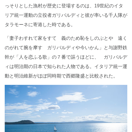
っそりとした漁村が歴史に登場するのは、19世紀のイタ
リア統一運動の立役者ガリバルディと彼が率いる千人隊が
タラモーネに寄港した時である。
「妻子わすれて家をすて 義のため恥をしのぶとや 遠く
のがれて腕を摩す ガリバルディや今いかん」と与謝野鉄
幹が「人を恋ふる歌」の７番で謳うほどに、 ガリバルデ
ィは明治期の日本で知られた人物である。イタリア統一運
動と明治維新がほぼ同時期で西郷隆盛と比較された。