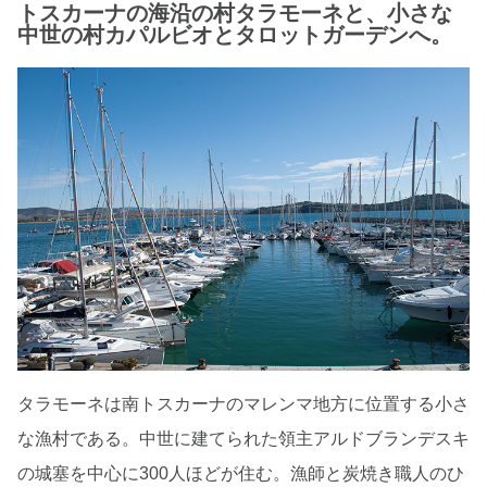
トスカーナの海沿の村タラモーネと、小さな
中世の村カパルビオとタロットガーデンへ。
タラモーネは南トスカーナのマレンマ地方に位置する小さ
な漁村である。中世に建てられた領主アルドブランデスキ
の城塞を中心に300人ほどが住む。漁師と炭焼き職人のひ