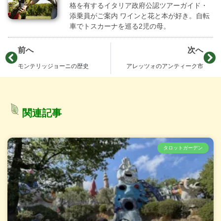
格を有するイタリア政府公認ツアーガイド・
添乗員がご案内 ワインと花と本が好き。自転
車でトスカーナを巡る2児の母。
前へ
次へ
モンテリッジョーニの歴史
アレッツォのアンティーク市
関連記事
タロットガーデン