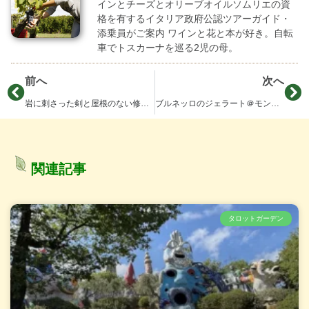
インとチーズとオリーブオイルソムリエの資
格を有するイタリア政府公認ツアーガイド・
添乗員がご案内 ワインと花と本が好き。自転
車でトスカーナを巡る2児の母。
前へ
次へ
岩に刺さった剣と屋根のない修道院サンガルガーノ
ブルネッロのジェラート＠モンタルチーノ
関連記事
タロットガーデン