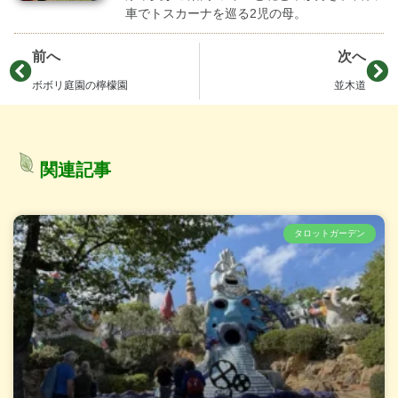
車でトスカーナを巡る2児の母。
前へ
次へ
ボボリ庭園の檸檬園
並木道
関連記事
タロットガーデン