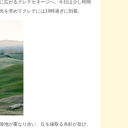
に広がるクレテセネージへ。今日は少し時間
光を求めてクレテには19時過ぎに到着。
陵地が重なり合い、丘を縁取る糸杉が並び、