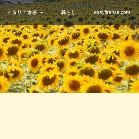
イタリア食感
暮らし
easyfirenze.com