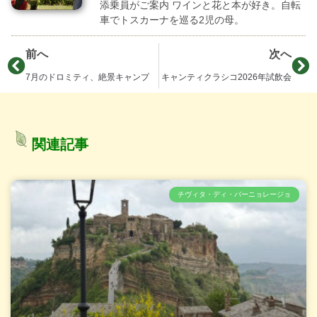
添乗員がご案内 ワインと花と本が好き。自転
車でトスカーナを巡る2児の母。
前へ
次へ
7月のドロミティ、絶景キャンプ
キャンティクラシコ2026年試飲会
関連記事
チヴィタ・ディ・バーニョレージョ