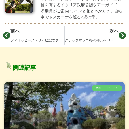
格を有するイタリア政府公認ツアーガイド・
添乗員がご案内 ワインと花と本が好き。自転
車でトスカーナを巡る2児の母。
前へ
次へ
フィリッピーノ・リッピ記念切手で絵葉書を送ろう！
グラッタマッコ/冬のボルゲリ3軒(1)
関連記事
タロットガーデン